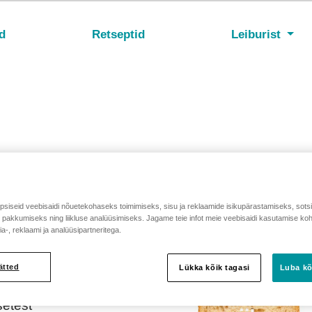
d
Retseptid
Leiburist
lja
UUS!
siseid veebisaidi nõuetekohaseks toimimiseks, sisu ja reklaamide isikupärastamiseks, sots
e pakkumiseks ning liikluse analüüsimiseks. Jagame teie infot meie veebisaidi kasutamise ko
a-, reklaami ja analüüsipartneritega.
ätted
Lükka kõik tagasi
Luba kõ
kalikku
 hetke,
setest