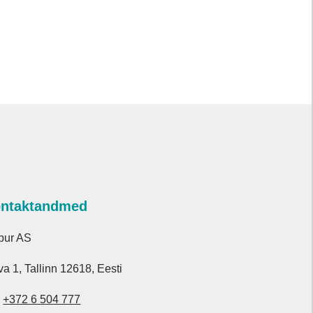
ntaktandmed
bur AS
va 1, Tallinn 12618, Eesti
.
+372 6 504 777