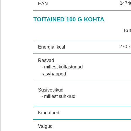
0474
EAN
TOITAINED 100 G KOHTA
Toi
270 k
Energia, kcal
Rasvad
- millest küllastunud
rasvhapped
Süsivesikud
- millest suhkrud
Kiudained
Valgud