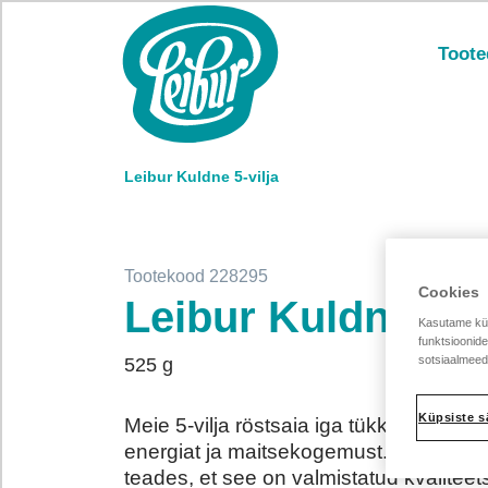
Toote
Leibur Kuldne 5-vilja
Tootekood 228295
Cookies
Leibur Kuldne 5-vi
Kasutame küp
funktsioonid
sotsiaalmeedi
525 g
Küpsiste s
Meie 5-vilja röstsaia iga tükk pakub rik
energiat ja maitsekogemust. Naudi igat
teades, et see on valmistatud kvaliteet