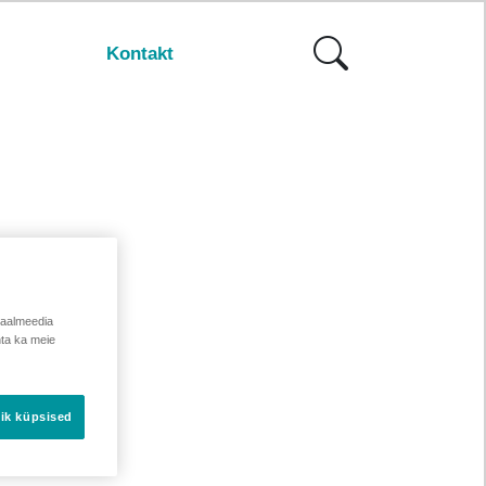
Kontakt
iaalmeedia
hta ka meie
ik küpsised