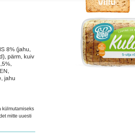
S 8% (jahu,
), pärm, kuiv
1,5%,
EN,
e, jahu
ka külmutamiseks
det mitte uuesti