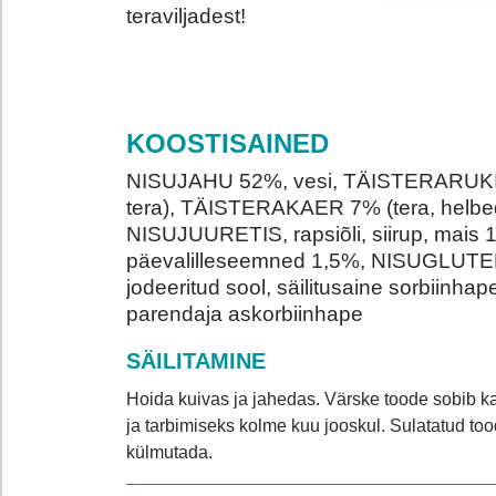
teraviljadest!
KOOSTISAINED
NISUJAHU 52%, vesi, TÄISTERARUKI
tera), TÄISTERAKAER 7% (tera, helbed
NISUJUURETIS, rapsiõli, siirup, mais 
päevalilleseemned 1,5%, NISUGLUTE
jodeeritud sool, säilitusaine sorbiinhap
parendaja askorbiinhape
SÄILITAMINE
Hoida kuivas ja jahedas. Värske toode sobib 
ja tarbimiseks kolme kuu jooskul. Sulatatud too
külmutada.