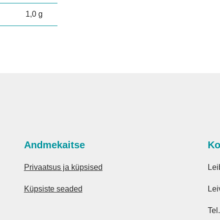
1,0 g
Andmekaitse
Ko
Privaatsus ja küpsised
Lei
Küpsiste seaded
Lei
Tel