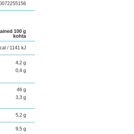
0072255156
tained 100 g
kohta
cal / 1141 kJ
4,2 g
0,4 g
46 g
3,3 g
5,2 g
9,5 g