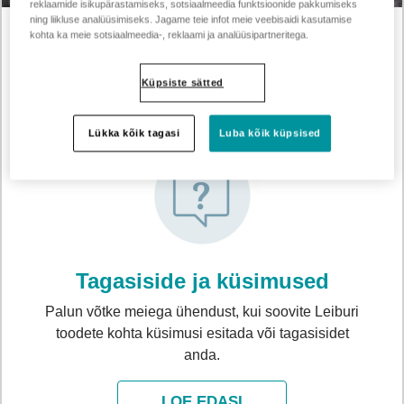
reklaamide isikupärastamiseks, sotsiaalmeedia funktsioonide pakkumiseks
ning liikluse analüüsimiseks. Jagame teie infot meie veebisaidi kasutamise
kohta ka meie sotsiaalmeedia-, reklaami ja analüüsipartneritega.
Kontakt
Küpsiste sätted
Lükka kõik tagasi
Luba kõik küpsised
Tagasiside ja küsimused
Palun võtke meiega ühendust, kui soovite Leiburi
toodete kohta küsimusi esitada või tagasisidet
anda.
LOE EDASI