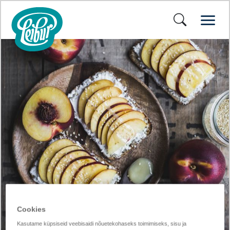
Cookies
Kasutame küpsiseid veebisaidi nõuetekohaseks toimimiseks, sisu ja