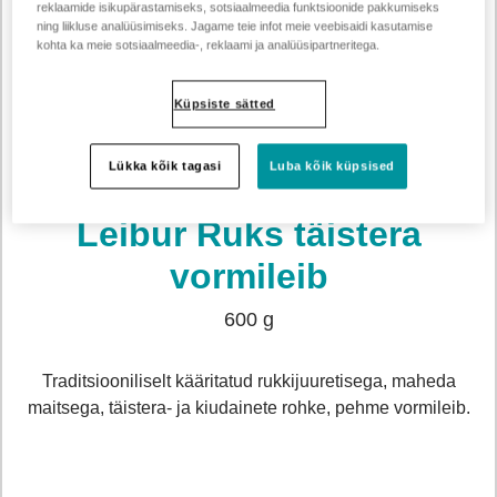
reklaamide isikupärastamiseks, sotsiaalmeedia funktsioonide pakkumiseks
ning liikluse analüüsimiseks. Jagame teie infot meie veebisaidi kasutamise
kohta ka meie sotsiaalmeedia-, reklaami ja analüüsipartneritega.
Küpsiste sätted
Lükka kõik tagasi
Luba kõik küpsised
Tootekood 225556
Leibur Ruks täistera
vormileib
600 g
Traditsiooniliselt kääritatud rukkijuuretisega, maheda
maitsega, täistera- ja kiudainete rohke, pehme vormileib.