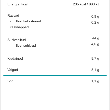
Energia, kcal
235 kcal / 993 kJ
Rasvad
0,9 g
- millest küllastunud
0,2 g
rasvhapped
44 g
Süsivesikud
4,0 g
- millest suhkrud
Kiudained
8,7 g
Valgud
8,1 g
Sool
1,1 g