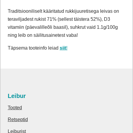
Traditsiooniliselt kääritatud rukkijuuretisega leivas on
teraviljadest rukist 71% (sellest täistera 52%), D3
vitamiin (päevalilleõli baasil), suhkrut vaid 1.1g/100g
ning leib on säilitusainetest vaba!
Täpsema tooteinfo leiad
siit
!
Leibur
Tooted
Retseptid
Leiburist