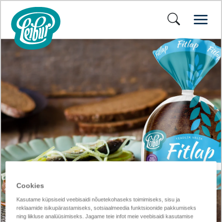
Cookies
Kasutame küpsiseid veebisaidi nõuetekohaseks toimimiseks, sisu ja
reklaamide isikupärastamiseks, sotsiaalmeedia funktsioonide pakkumiseks
ning liikluse analüüsimiseks. Jagame teie infot meie veebisaidi kasutamise