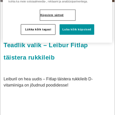
kohta ka meie sotsiaalmeedia-, reklaami ja analüüsipartneritega.
Küpsiste sätted
Uudised
Teadlik valik!
Lükka kõik tagasi
Luba kõik küpsised
Teadlik valik – Leibur Fitlap
täistera rukkileib
Leiburil on hea uudis – Fitlap täistera rukkileib D-
vitamiiniga on jõudnud poodidesse!