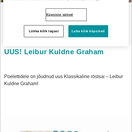
Küpsiste sätted
Uudised
UUS! Leibur Kuldne Graham
Lükka kõik tagasi
Luba kõik küpsised
UUS! Leibur Kuldne Graham
Poelettidele on jõudnud uus Klassikaline röstsai – Leibur
Kuldne Graham!