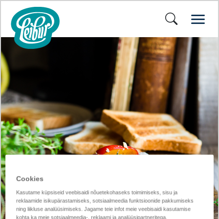
Cookies
Kasutame küpsiseid veebisaidi nõuetekohaseks toimimiseks, sisu ja
reklaamide isikupärastamiseks, sotsiaalmeedia funktsioonide pakkumiseks
ning liikluse analüüsimiseks. Jagame teie infot meie veebisaidi kasutamise
kohta ka meie sotsiaalmeedia-, reklaami ja analüüsipartneritega.