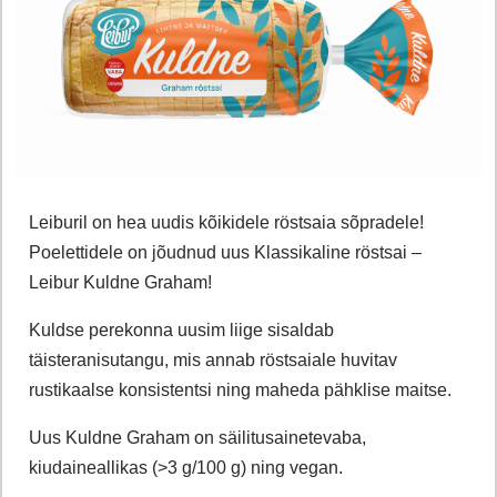
Leiburil on hea uudis kõikidele röstsaia sõpradele!
Poelettidele on jõudnud uus Klassikaline röstsai –
Leibur Kuldne Graham!
Kuldse perekonna uusim liige sisaldab
täisteranisutangu, mis annab röstsaiale huvitav
rustikaalse konsistentsi ning maheda pähklise maitse.
Uus Kuldne Graham on säilitusainetevaba,
kiudaineallikas (>3 g/100 g) ning vegan.