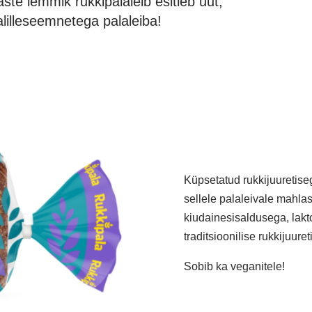
aste lemmik rukkipalaleib esitleb uut,
lilleseemnetega palaleiba!
Küpsetatud rukkijuuretise
sellele
palaleivale mahlast
kiudainesisaldusega, lak
traditsioonilise
rukkijuure
Sobib ka veganitele!