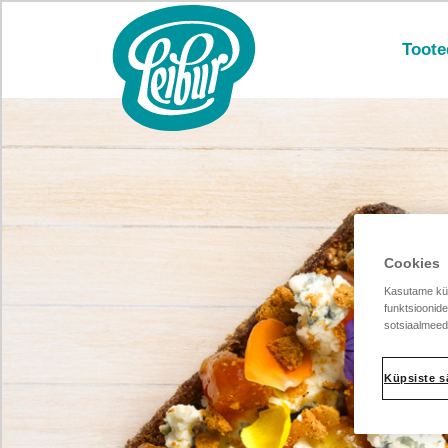
Toote
Cookies
Kasutame küp
funktsioonid
sotsiaalmeedi
Küpsiste s