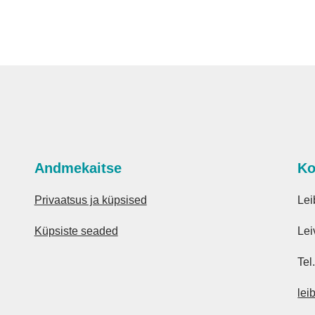
Andmekaitse
Ko
Privaatsus ja küpsised
Lei
Küpsiste seaded
Lei
Tel
lei