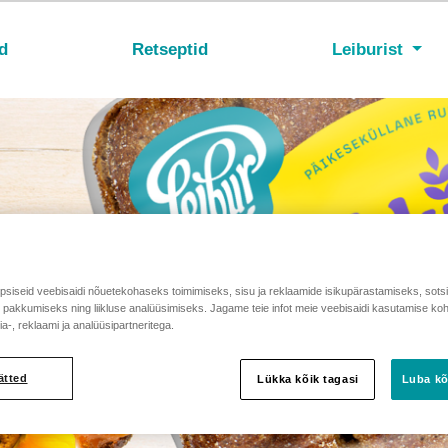
d
Retseptid
Leiburist
siseid veebisaidi nõuetekohaseks toimimiseks, sisu ja reklaamide isikupärastamiseks, sots
e pakkumiseks ning liikluse analüüsimiseks. Jagame teie infot meie veebisaidi kasutamise ko
a-, reklaami ja analüüsipartneritega.
ätted
Lükka kõik tagasi
Luba kõ