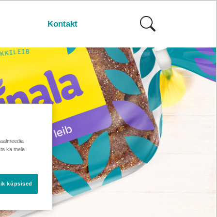
Kontakt
iaalmeedia
hta ka meie
ik küpsised