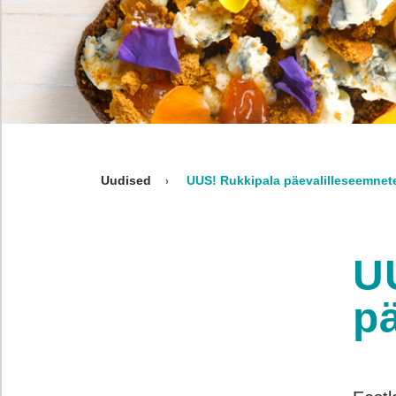
Uudised
UUS! Rukkipala päevalilleseemnet
U
p