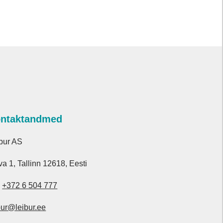
ntaktandmed
bur AS
va 1, Tallinn 12618, Eesti
.
+372 6 504 777
bur@leibur.ee