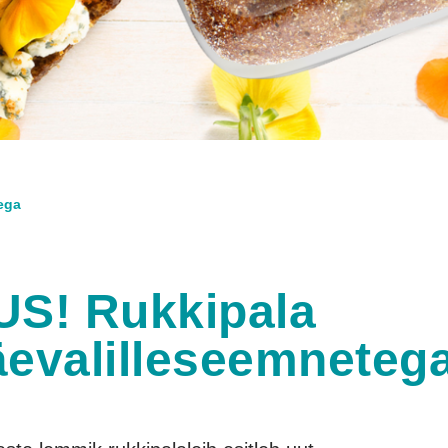
ega
US! Rukkipala
äevalilleseemneteg