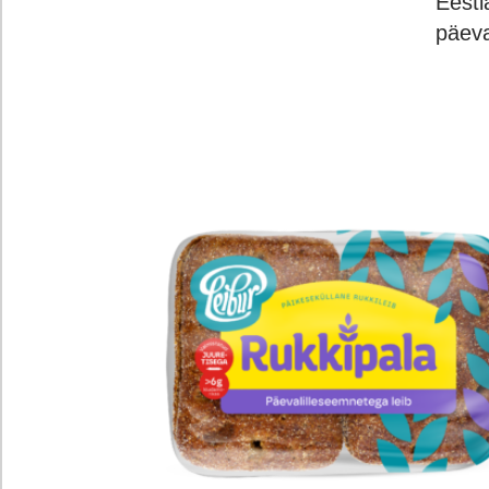
Eestl
päeva