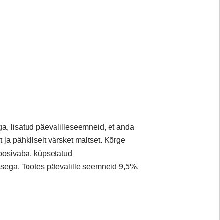
ga, lisatud
päevalilleseemneid, et anda
 ja pähkliselt värsket
maitset.
Kõrge
toosivaba,
küpsetatud
tisega.
Tootes päevalille seemneid 9,5%.