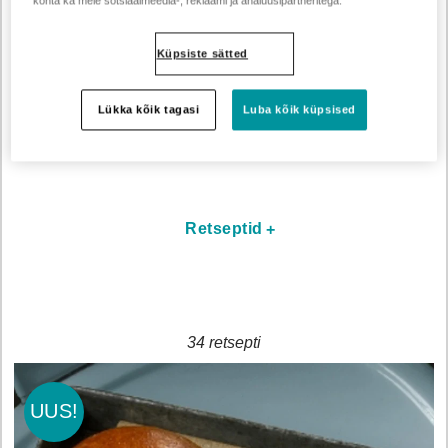
kohta ka meie sotsiaalmeedia-, reklaami ja analüüsipartneritega.
Lisa peale jalapeñosid ja hakitud sibulat.
Küpsiste sätted
Lükka kõik tagasi
Luba kõik küpsised
Loading...
Retseptid
34 retsepti
UUS!