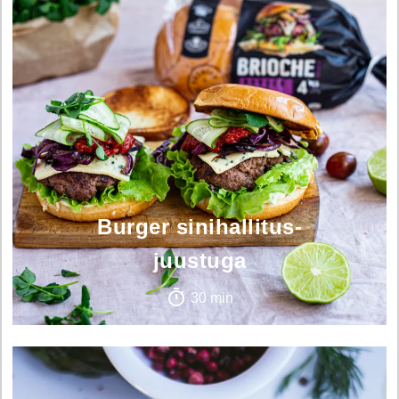
Burger sinihallitus-
juustuga
30 min