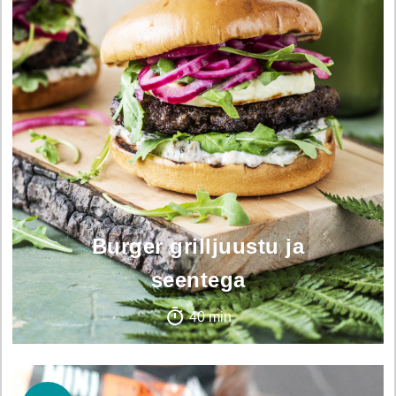
Burger grilljuustu ja
seentega
40 min