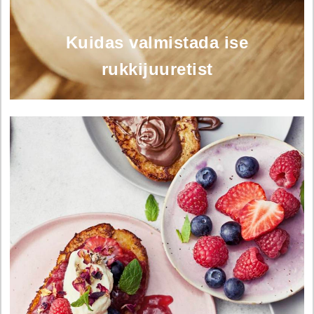
Kuidas valmistada ise
rukkijuuretist