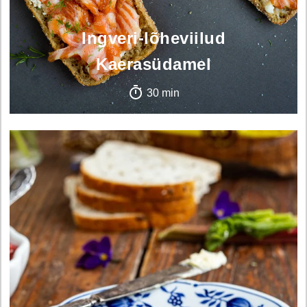
Ingveri-lõheviilud
Kaerasüdamel
30 min