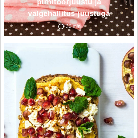
pirnitoorjuustu ja
valgehallitus-juustuga
30 min