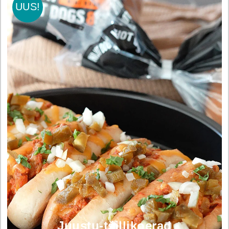
UUS!
Juustu-tšillikoerad