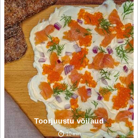
Toorjuustu võilaud
10 min