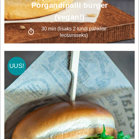
Porgandipalli burger
(vegan!)
30 min (lisaks 2 tundi pähklite
leotamiseks)
UUS!