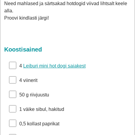
Need mahlased ja särtsakad hotdogid viivad lihtsalt keele
alla.
Proovi kindlasti järgi!
Koostisained
4
Leiburi mini hot dogi saiakest
4 viinerit
50 g riivjuustu
1 väike sibul, hakitud
0,5 kollast paprikat