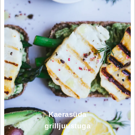
Kaerasüda
grilljuustuga