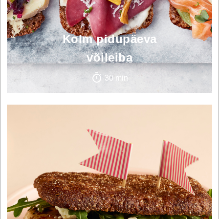
Kolm pidupäeva
võileiba
30 min