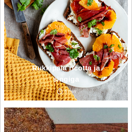
Rukkipala ricotta ja
singiga
5 min