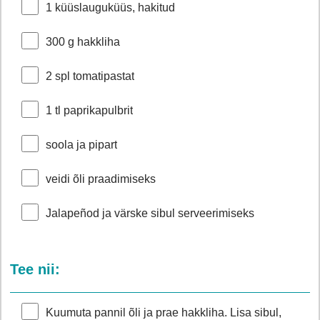
1 küüslauguküüs, hakitud
300 g hakkliha
2 spl tomatipastat
1 tl paprikapulbrit
soola ja pipart
veidi õli praadimiseks
Jalapeñod ja värske sibul serveerimiseks
Tee nii:
Kuumuta pannil õli ja prae hakkliha. Lisa sibul,