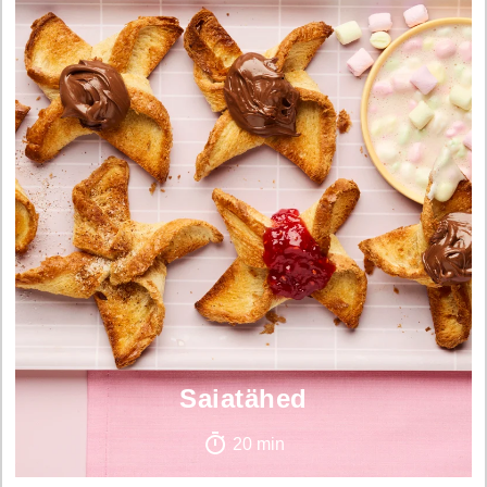
Saiatähed
20 min