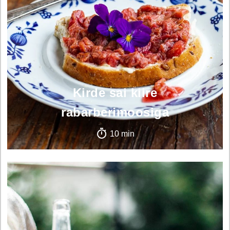
Kirde sai kiire
rabarberimoosiga
10 min