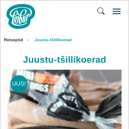
Retseptid
Juustu-tšillikoerad
Juustu-tšillikoerad
UUS!