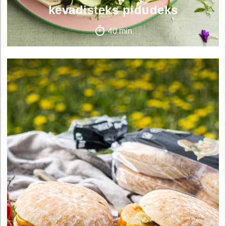
kevadisteks pidudeks
40 min