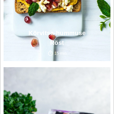
Kõrvitsa-hummuse
Röst
15 min