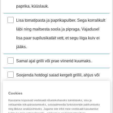
paprika, küüslauk.
Lisa tomatipasta ja paprikapulber. Sega korralikult
läbi ning maitsesta soola ja pipraga. Vajadusel
lisa paar supilusikatäit vett, et segu liiga kuiv ei
jääks.
Samal ajal grilli või prae viinerid kuumaks.
Soojenda hotdogi saiad kergelt grillil, ahjus või
pannil.
Cookies
Pane saia sisse vorstike, lisa peale hakklihasegu
Kasutame küpsiseid veebisaidi nõuetekohaseks toimimiseks, sisu ja
reklaamide isikupärastamiseks, sotsiaalmeedia funktsioonide pakkumiseks
ja kata rohke riivjuustuga.
ning liikluse analüüsimiseks. Jagame teie infot meie veebisaidi kasutamise