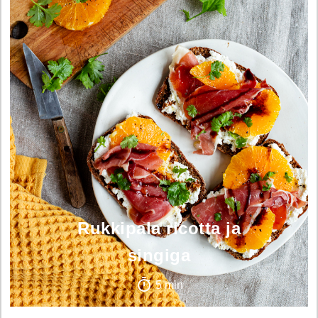
Rukkipala ricotta ja
singiga
5 min