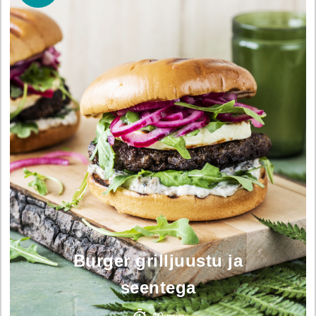
Burger grilljuustu ja
seentega