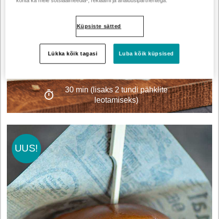
kohta ka meie sotsiaalmeedia-, reklaami ja analüüsipartneritega.
Küpsiste sätted
Porgandipalli burger
Lükka kõik tagasi
Luba kõik küpsised
(vegan!)
30 min (lisaks 2 tundi pähklite
leotamiseks)
UUS!