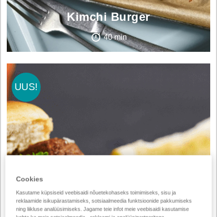
Kimchi Burger
40 min
UUS!
Cookies
Kasutame küpsiseid veebisaidi nõuetekohaseks toimimiseks, sisu ja
reklaamide isikupärastamiseks, sotsiaalmeedia funktsioonide pakkumiseks
ning liikluse analüüsimiseks. Jagame teie infot meie veebisaidi kasutamise