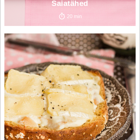
Saiatähed
20 min