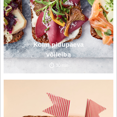
Kolm pidupäeva
võileiba
30 min