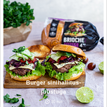
Burger sinihallitus-
juustuga
30 min