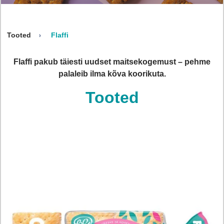
Tooted
Flaffi
Flaffi pakub täiesti uudset maitsekogemust – pehme
palaleib ilma kõva koorikuta.
Tooted
oading...