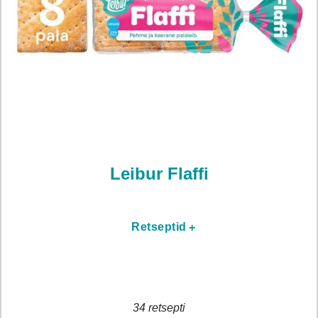
Leibur Flaffi
oading...
Retseptid
34 retsepti