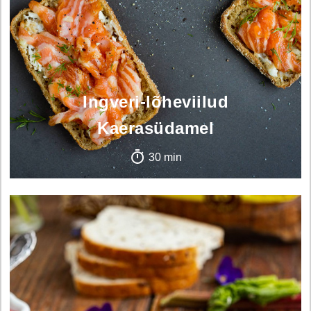
Ingveri-lõheviilud
Kaerasüdamel
30 min