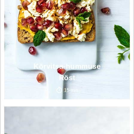
Kõrvitsa-hummuse
Röst
15 min