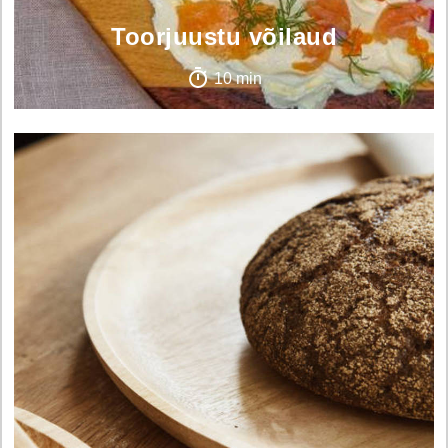
Toorjuustu võilaud
10 min