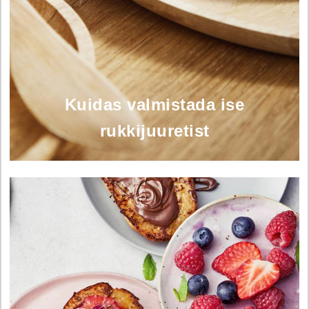
Kuidas valmistada ise
rukkijuuretist