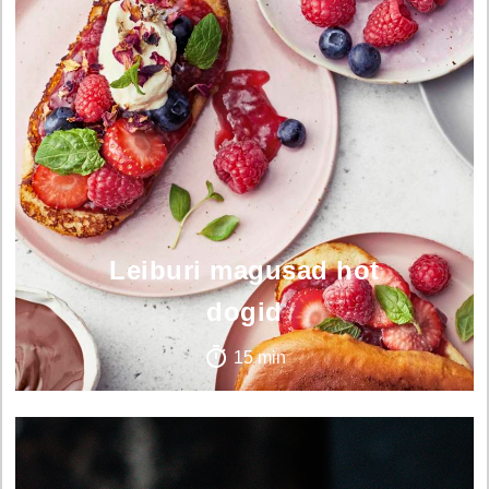
Leiburi magusad hot
dogid
15 min