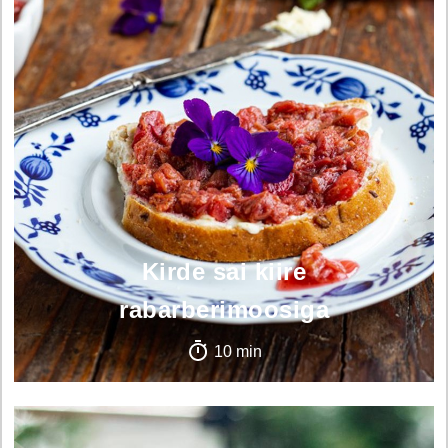
Kirde sai kiire
rabarberimoosiga
10 min