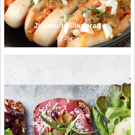
Juustu-tšillikoerad
25 min