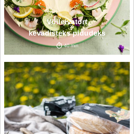
Võileivatort
kevadisteks pidudeks
40 min