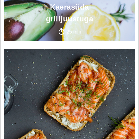
Kaerasüda
grilljuustuga
25 min