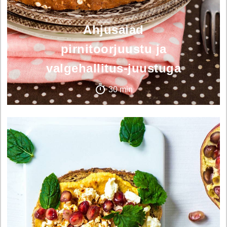
Ahjusaiad
pirnitoorjuustu ja
valgehallitus-juustuga
30 min